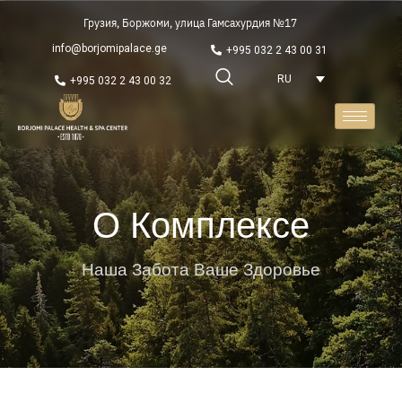
Грузия, Боржоми, улица Гамсахурдия №17
info@borjomipalace.ge
+995 032 2 43 00 31
RU
+995 032 2 43 00 32
О Комплексе
Наша Забота Ваше Здоровье