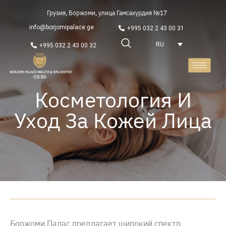
Грузия, Боржоми, улица Гамсахурдия №17
info@borjomipalace.ge
+995 032 2 43 00 31
RU
+995 032 2 43 00 32
Косметология И
Уход За Кожей Лица
Боржоми Палас предлагает широкий спектр