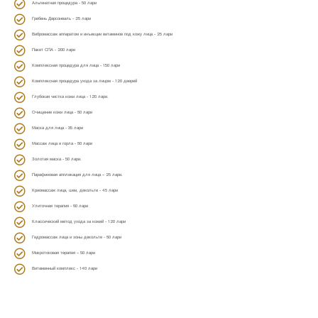
Альгинатная процедура - 50 лари
Гребень Дарсонваль - 25 лари
Вибромассаж аппаратом и инъекции витаминов под кожу лица - 25 лари
Пакет СПА - 200 лари
Комплексная процедура для лица - 150 лари
Комплексная процедура ухода за лицом - 120 дверей
Глубокая чистка кожи лица - 120 лари.
Очищение кожи лица - 60 лари
Маска для лица - 35 лари
Массаж лица и горла - 60 лари
Золотая маска - 50 лари.
Парафиновая аппликация для лица – 25 лари.
Криомассаж лица, шеи, декольте - 45 лари
Улиточная терапия - 60 лари
Классический метод ухода за кожей - 120 лари
Гидромассаж лица и зоны декольте - 60 лари
Микротоковая терапия – 50 лари
Витаминный комплекс - 140 лари