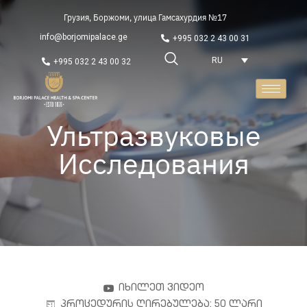
Грузия, Боржоми, улица Гамсахурдия №17
info@borjomipalace.ge
+995 032 2 43 00 31
RU
+995 032 2 43 00 32
Ультразвуковые
Исследования
იხილეთ ვიდეო
პროცედურის ღირებულება: 50 ლარი