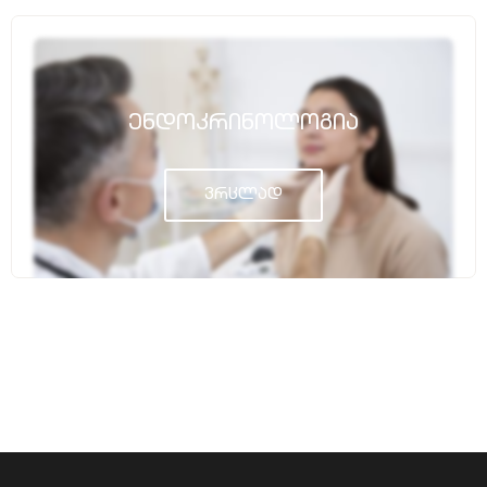
Ენდოკრინოლოგია
ვრცლად