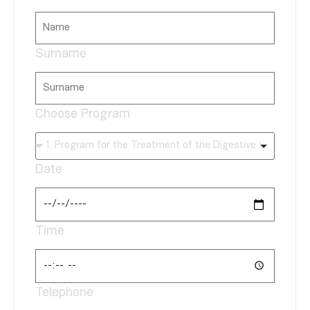
Surname
Choose Program
Date
Time
Telephone